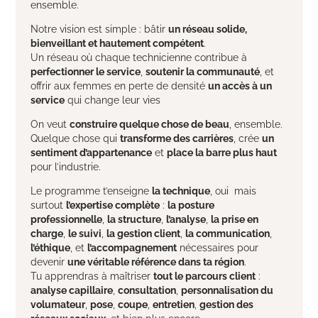
ensemble.
Notre vision est simple : bâtir
un réseau solide,
bienveillant et hautement compétent
.
Un réseau où chaque technicienne contribue à
perfectionner le service
,
soutenir la communauté
, et
offrir aux femmes en perte de densité
un accès à un
service
qui change leur vies
On veut
construire quelque chose de beau
, ensemble.
Quelque chose qui
transforme des carrières
, crée
un
sentiment d’appartenance
et
place la barre plus haut
pour l’industrie.
Le programme t’enseigne
la technique
, oui mais
surtout
l’expertise complète
:
la posture
professionnelle
,
la structure
,
l’analyse
,
la prise en
charge
,
le suivi
,
la gestion client
,
la communication
,
l’éthique
, et
l’accompagnement
nécessaires pour
devenir
une véritable référence dans ta région
.
Tu apprendras à maîtriser
tout le parcours client
:
analyse capillaire
,
consultation
,
personnalisation du
volumateur
,
pose
,
coupe
,
entretien
,
gestion des