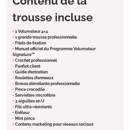
Contenu de la
trousse incluse
•
1 Volumateur 4×4
•
1 grande trousse professionnelle
•
Filets de fixation
•
Manuel officiel du Programme Volumateur
Signature™
•
Crochet professionnel
•
Panflet client
•
Guide d’entretien
•
Roulettes d’anneaux
•
Brosse démêlante professionnelle
•
Pince crocodile
•
Serviettes microfibre
•
3 aiguilles en U
•
Fils ultra-résistants
•
Enfileur
•
Mini pince
•
Contenu marketing pour réseaux sociaux