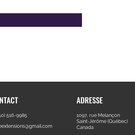
NTACT
ADRESSE
50) 516-9985
1097, rue Melançon
Saint-Jérôme (Québec)
ieextensions@gmail.com
Canada