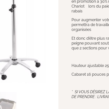
en promotion a 30% r
Chariot lors du paie
rabais
Pour augmenter votre
permettra de travail
organisées
Et donc d’être plus r
peigne pouvant souten
que 2 sections pour v
Hauteur ajustable 2
Cabaret 16 pouces p
* SI VOUS DÉSIREZ L
DE PRENDRE : LIVRA