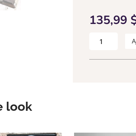
135,99
quantité
A
de
L’indispensable
chariot
!
Promo
30%
e look