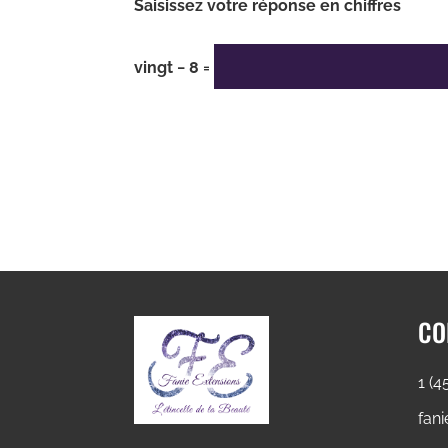
Saisissez votre réponse en chiffres
vingt − 8 =
CO
1 (4
fan