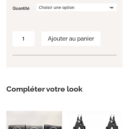
Quantité
quantité
Ajouter au panier
de
NEW!
L’indispensable
chariot
2.0
Compléter votre look
Produits similaires