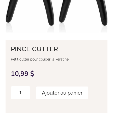
PINCE CUTTER
Petit cutter pour couper la keratine
10,99
$
quantité
Ajouter au panier
de
Pince
cutter