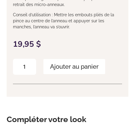
retrait des micro-anneaux.
Conseil d’utilisation : Mettre les embouts pliés de la
pince au centre de l’anneau et appuyer sur les
manches, l’anneau va s’ouvrir.
19,95
$
quantité
Ajouter au panier
de
Pince
de
retrait
pour
anneaux
Compléter votre look
Produits similaires